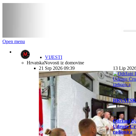
Open menu
VIJESTI
Hrvatska
Novosti iz domovine
21 Srp 2026 09:39
13 Lip 202
HRVATS
Održani Da
Udruge Cr
radionica