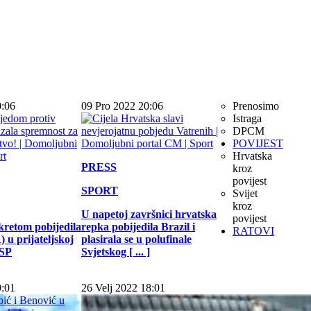
0:06
09 Pro 2022 20:06
Prenosimo
Istraga
DPCM
POVIJEST
Hrvatska
PRESS
kroz
povijest
SPORT
Svijet
kroz
U napetoj završnici hrvatska
povijest
kretom pobijedila
repka pobijedila Brazil i
RATOVI
 u prijateljskoj
plasirala se u polufinale
 SP
Svjetskog [ ... ]
9:01
26 Velj 2022 18:01