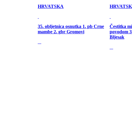
HRVATSKA
HRVATS
35. obljetnica osnutka 1. pb Crne
Čestitka m
mambe 2. gbr Gromovi
povodom 31
Bljesak