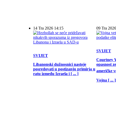
14 Tra 2026 14:15
09 Tra 2026
SVIJET
SVIJET
Courtney W
Libanonski dužnosnici nastoje
opasnost z
posredovati u postizanju primirja u
američke vo
ratu između Izraela i [ ... ]
Vojna [ ... ]