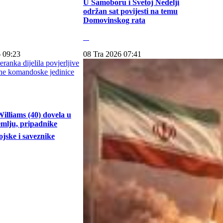
U Samoboru i Svetoj Nedelji
održan sat povijesti na temu
Domovinskog rata
 09:23
08 Tra 2026 07:41
illiams (40) dovela u
emlju, pripadnike
jske i saveznike