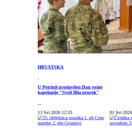
HRVATSKA
U Petrinji proslavljen Dan vojne
kapelanije "Sveti Ilija prorok"
13 Svi 2026 12:35
01 Svi 2026