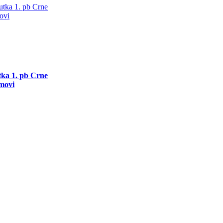
utka 1. pb Crne
movi