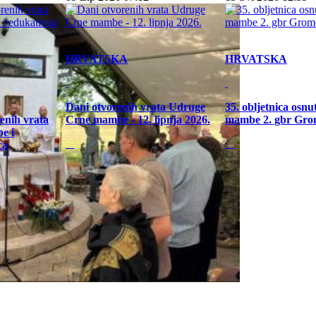
HRVATSKA
HRVATSKA
Dani otvorenih vrata Udruge
35. obljetnica osn
enih vrata
Crne mambe - 12. lipnja 2026.
mambe 2. gbr Gro
e i
ca