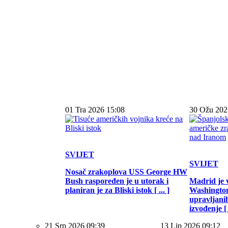
01 Tra 2026 15:08
30 Ožu 202
SVIJET
SVIJET
Nosač zrakoplova USS George HW
Bush raspoređen je u utorak i
Madrid je 
planiran je za Bliski istok [ ... ]
Washington
upravljani
izvođenje [ .
21 Srp 2026 09:39
13 Lip 2026 09:12