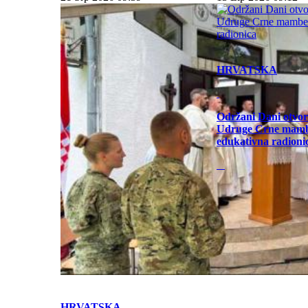
HRVATSKA
Održani Dani otvor
Udruge Crne mamb
edukativna radioni
HRVATSKA