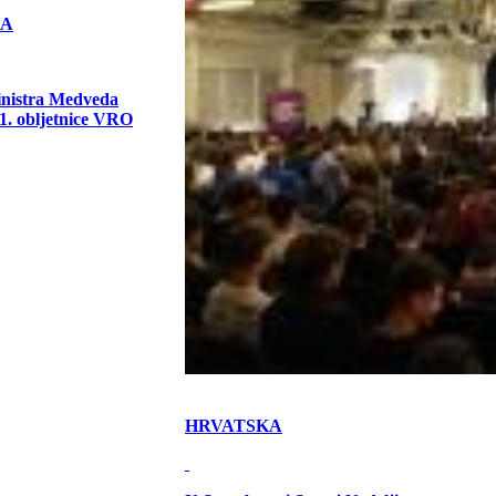
KA
inistra Medveda
. obljetnice VRO
HRVATSKA