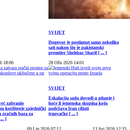
SVIJET
Dogovor je postignut samo nekoliko
sati nakon što je pakistanski
premijer Shehbaz Sharif [ ... ]
6 18:06
28 Ožu 2026 14:01
SVIJET
Eskalacija sada dovodi u pitanje i
već zabranio
hoće li jemenska skupina koju
u korištenje zajednički
podržava Iran ciljati
h zračnih baza za
trgovačke [ ... ]
.. ]
09 Lip 2026 07:12
13 Svi 2026 12:35