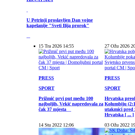
U Petrinji proslavljen Dan vojne
kapelanije "Sveti Ilija prorok"
15 Tra 2026 14:55
27 Ožu 2026 2
PRESS
PRESS
SPORT
SPORT
Prižmić prvi put među 100
Hrvatska preo
najboljih, Vekić napredovala za
Kolumbiju (2:1)
čak 37 mjesta
utakmici pred
Hrvatska [ ... ]
14 Stu 2022 12:06
03 Ožu 2022 1