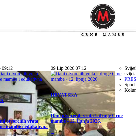
6 09:12
09 Lip 2026 07:12
Svijet
svijet
PRE
Sport
Kolu
HRVATSKA
KA
Dani otvorenih vrata Udruge Crne
ni otvorenih vrata
mambe - 12. lipnja 2026.
ne mambe i edukativna