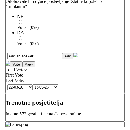
Odobravate li moguće postavljanje 'Zlatne kupole' na
Grenlandu?
NE
Votes:
(
0
%)
DA
Votes:
(
0
%)
Total Votes:
First Vote:
Last Vote:
Trenutno posjetitelja
Imamo 573 gostiju i nema članova online