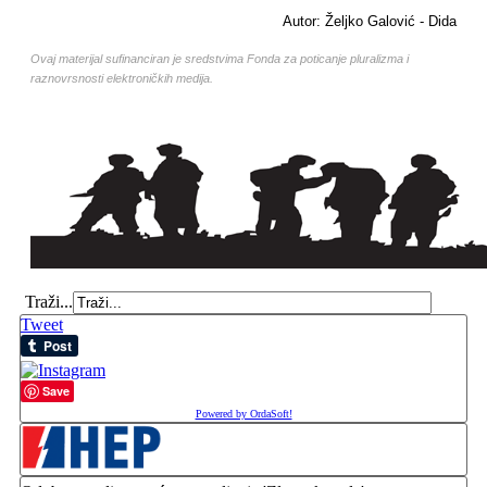
Autor: Željko Galović - Dida
Ovaj materijal sufinanciran je sredstvima Fonda za poticanje pluralizma i
raznovrsnosti elektroničkih medija.
Traži...
Tweet
Save
Powered by OrdaSoft!