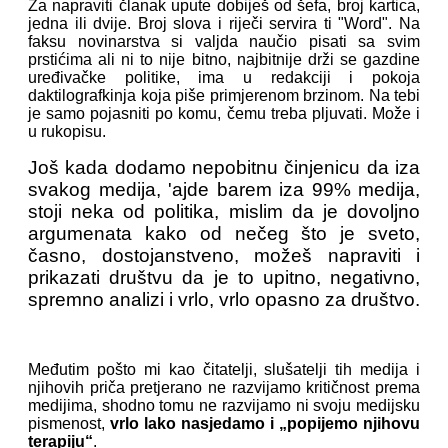
Za napraviti članak upute dobiješ od šefa, broj kartica,
jedna ili dvije. Broj slova i riječi servira ti "Word". Na
faksu novinarstva si valjda naučio pisati sa svim
prstićima ali ni to nije bitno, najbitnije drži se gazdine
uređivačke politike, ima u redakciji i pokoja
daktilografkinja koja piše primjerenom brzinom. Na tebi
je samo pojasniti po komu, čemu treba pljuvati. Može i
u rukopisu.
Još kada dodamo nepobitnu činjenicu da iza
svakog medija, 'ajde barem iza 99% medija,
stoji neka od politika, mislim da je dovoljno
argumenata kako od nečeg što je sveto,
časno, dostojanstveno, možeš napraviti i
prikazati društvu da je to upitno, negativno,
spremno analizi i vrlo, vrlo opasno za društvo.
Međutim pošto mi kao čitatelji, slušatelji tih medija i
njihovih priča pretjerano ne razvijamo kritičnost prema
medijima, shodno tomu ne razvijamo ni svoju medijsku
pismenost,
vrlo lako nasjedamo i „popijemo njihovu
terapiju“
.