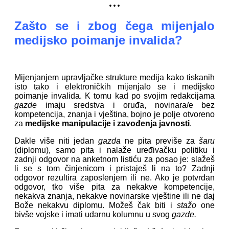
...
Zašto se i zbog čega mijenjalo
medijsko poimanje invalida?
Mijenjanjem upravljačke strukture medija kako tiskanih
isto tako i elektroničkih mijenjalo se i medijsko
poimanje invalida. K tomu kad po svojim redakcijama
gazde
imaju sredstva i oruđa, novinara/e bez
kompetencija, znanja i vještina, bojno je polje otvoreno
za
medijske manipulacije i zavođenja javnosti
.
Dakle više niti jedan
gazda
ne pita previše za
šaru
(diplomu), samo pita i nalaže uređivačku politiku i
zadnji odgovor na anketnom listiću za posao je: slažeš
li se s tom činjenicom i pristaješ li na to? Zadnji
odgovor rezultira zaposlenjem ili ne. Ako je potvrdan
odgovor, tko više pita za nekakve kompetencije,
nekakva znanja, nekakve novinarske vještine ili ne daj
Bože nekakvu diplomu. Možeš čak biti i
stažo
one
bivše vojske i imati udarnu kolumnu u svog
gazde.